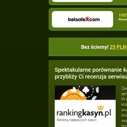
100
Niewi
Bez ściemy!
25 PLN
Spektakularne porównanie k
przybliży Ci recenzja serwi
Zas
spr
W c
któ
swo
któ
osz
lat