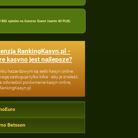
10 BIG spinów na Gonzos Quest (warte 40 PLN).
enzja RankingKasyn.pl -
re kasyno jest najlepsze?
nku hazardowym są setki kasyn online.
agę zasługuje tylko kilka - aby je znaleźć,
a odwiedzić porównanie kasyn online,
 RankingKasyn.pl.
noEuro
no Betsson