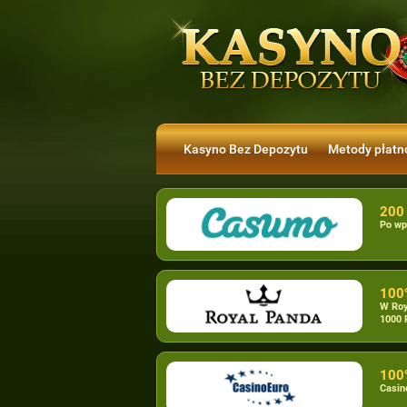
Kasyno Bez Depozytu
Metody płatn
200
Po wp
100
W Roy
1000 
100
Casin