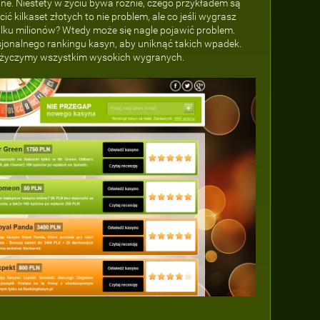
ne. Niestety w życiu bywa różnie, czego przykładem są
ić kilkaset złotych to nie problem, ale co jeśli wygrasz
lku milionów? Wtedy może się nagle pojawić problem.
sjonalnego rankingu kasyn, aby uniknąć takich wpadek.
i życzymy wszystkim wysokich wygranych.