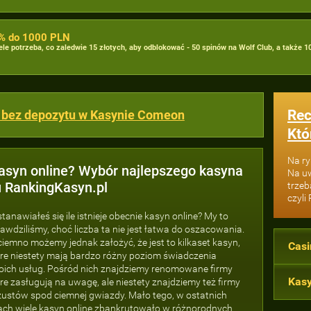
% do 1000 PLN
ele potrzeba, co zaledwie 15 złotych, aby odblokować - 50 spinów na Wolf Club, a także 
Rec
 bez depozytu w Kasynie Comeon
Któ
Na ry
asyn online? Wybór najlepszego kasyna
Na uw
su RankingKasyn.pl
trzeb
czyli
tanawiałeś się ile istnieje obecnie kasyn online? My to
awdziliśmy, choć liczba ta nie jest łatwa do oszacowania.
iemno możemy jednak założyć, że jest to kilkaset kasyn,
Casi
re niestety mają bardzo różny poziom świadczenia
ich usług. Pośród nich znajdziemy renomowane firmy
Kasy
re zasługują na uwagę, ale niestety znajdziemy też firmy
ustów spod ciemnej gwiazdy. Mało tego, w ostatnich
ach wiele kasyn online zbankrutowało w różnorodnych