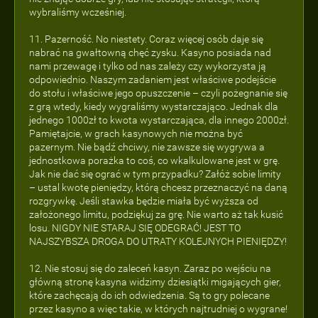
wybraliśmy wcześniej.
11. Pazerność. No niestety. Coraz więcej osób daje się
nabrać na gwałtowną chęć zysku. Kasyno posiada nad
nami przewagę i tylko od nas zależy czy wykorzysta ją
odpowiednio. Naszym zadaniem jest właściwe podejście
do stołu i właściwe jego opuszczenie – czyli pożegnanie się
z grą wtedy, kiedy wygraliśmy wystarczająco. Jednak dla
jednego 1000zł to kwota wystarczająca, dla innego 2000zł.
Pamiętajcie, w grach kasynowych nie można być
pazernym. Nie bądź chciwy, nie zawsze się wygrywa a
jednostkowa porażka to coś, co wkalkulowane jest w grę.
Jak nie dać się ograć w tym przypadku? Załóż sobie limity
– ustal kwotę pieniędzy, którą chcesz przeznaczyć na daną
rozgrywkę. Jeśli stawka będzie miała być wyższa od
założonego limitu, podziękuj za grę. Nie warto aż tak kusić
losu. NIGDY NIE STARAJ SIĘ ODEGRAĆ! JEST TO
NAJSZYBSZA DROGA DO UTRATY KOLEJNYCH PIENIĘDZY!
12. Nie stosuj się do zaleceń kasyn. Zaraz po wejściu na
główną stronę kasyna widzimy dziesiątki migających gier,
które zachęcają do ich odwiedzenia. Są to gry polecane
przez kasyno a więc takie, w których najtrudniej o wygrane!