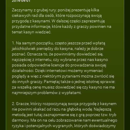
2014-04-01
Zaczynamy z grubej rury: poniżej prezentuję kilka
ciekawych rad dla osób, które rozpoczynają swoją
przygodę z kasynami. W dalszej części zaprezentuję
przydatne informacje, które każdy z graczy powinien na
temat kasyn wiedzieć.
1. Na samym początku, często jeszcze przed wpłatą
jakichkolwiek pieniędzy do kasyna, należy je dobrze
poznać. Oznacza to, że powinniśmy dowiedzieć się,
najczęściej z internetu, czy wybrane przez nas kasyno
posiada odpowiednie licencje do prowadzenia swojej
działalności. Dzięki internetowi możemy wymieniać
poglądy a więc z niektórymi pytaniami można zwrócić się
do innych graczy. Pamiętaj także o jednej istotnej sprawie:
za wszelką cenę musisz dowiedzieć się czy kasyno nie ma
najmniejszym problemów z wypłatami.
2. Gracze, którzy rozpoczynają swoja przygodę z kasynem
nie powinni skakać od razu na głęboką wodę. Najlepszą
metodą jest tutaj zaznajomienie się z grą poprzez tzw. tryb
darmowy. Ma on na celu zobrazowanie nam ewentualnego
ryzyka i potencjalnych wygranych, których doświadczymy