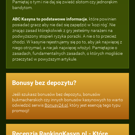
Pamiętaj o tym i nie daj się zwieść slotom czy jednorękim
bandytom.
ABC Kasyna to podstawowe informacje
, które powinien
posiadać gracz aby nie dać się zapędzić w ‘kozi róg’. Nie
znając zasad którejkolwiek z gry jesteśmy narażeni na
podwyższony stopień ryzyka porażki. A nie o to przecież
chodzi. W kasynie rejestrujemy się po to, aby jak najwięcej z
niego otrzymać, a nie jak najwięcej włożyć. Pamiętajcie o
zasadach, fundamentalnych zasadach, o których mogliście
przeczytać w powyższym artykule.
Bonusy bez depozytu?
Jeśli szukasz bonusów bez depozytu, bonusów
bukmacherskich czy innych bonusów kasynowych to warto
odwiedzić serwis
Bonusy24.pl
, który jest esencją tego typu
promocji!
Recenzja RankingKasyn.pl - Które