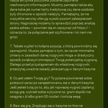
nasza skrzynka pocztowa zostanie zapchana
niechcianymi informacjami. Musimy pamiętać także aby
dane takie jak numer karty kredytowej czy dane osobiste
były chronione w sposób należyty. Pamiętajmy, że nie
wszystkie serwisy oferują wysoki poziom zabezpieczeń
strony. Najprościej możemy to sprawdzić poprzez analizę
paska adresu – powinien się on zaczynać od https:// -
oznacza to, że połączenie jest szyfrowane i nic nam nie
grozi.
7. Tabele wypłat to kolejna pozycja, z którą powinniśmy się
zaznajomić. Musisz pamiętać o tym, że nawet minimalne
zmiany w zasadach danej rozgrywki moga w drastyczny
sposób zwiększyć/zmniejszyć Twoją potencjalną wygraną.
Dlatego przed przystąpieniem do właściwej rozgrywki
przeczytaj uważnie zasady jakie panują w danym kasynie.
8. Co jest celem Twojej gry? To pytane powinieneś sobie
postawić zaraz po zarejestrowaniu się w danym kasynie.
Jeśli jesteś tutaj po to, aby jak najwięcej wygrać zaplanuj
swoją grę, wykreśl sobie wytyczne np. gram dopóki nie
osiągnę x zł albo gram 50 rozdań i kończę sesję.
9. Baw się grą. Znajdując się w kasynie on-line nie