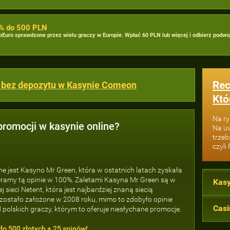
% do 500 PLN
oEuro sprawdzone przez wielu graczy w Europie. Wpłać 60 PLN lub więcej i odbierz podwo
Rec
 bez depozytu w Kasynie Comeon
Któ
Na ry
promocji w kasynie online?
Na uw
trzeb
czyli
e jest Kasyno Mr Green, która w ostatnich latach zyskała
ieramy tą opinie w 100%. Zaletami Kasyna Mr Green są w
Kasy
ieci Netent, która jest najbardziej znaną siecią
zostało założone w 2008 roku, mimo to zdobyło opinie
Casi
polskich graczy, którym to oferuje niesłychane promocje.
do 500 złotych + 25 spinów!