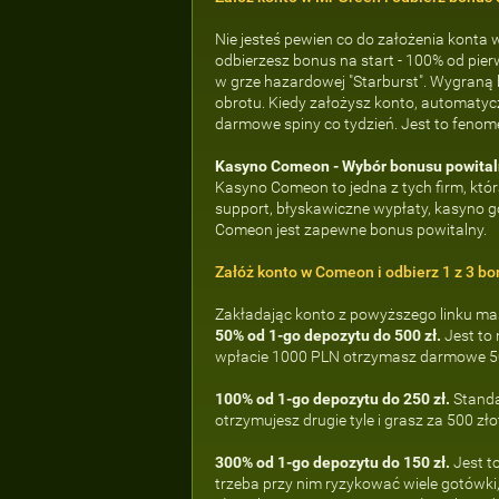
Nie jesteś pewien co do założenia konta 
odbierzesz bonus na start - 100% od pi
w grze hazardowej "Starburst". Wygran
obrotu. Kiedy założysz konto, automatyc
darmowe spiny co tydzień. Jest to fenom
Kasyno Comeon - Wybór bonusu powita
Kasyno Comeon to jedna z tych firm, k
support, błyskawiczne wypłaty, kasyno g
Comeon jest zapewne bonus powitalny.
Załóż konto w Comeon i odbierz 1 z 3 b
Zakładając konto z powyższego linku ma
50% od 1-go depozytu do 500 zł.
Jest to
wpłacie 1000 PLN otrzymasz darmowe 50
100% od 1-go depozytu do 250 zł.
Standa
otrzymujesz drugie tyle i grasz za 500 zło
300% od 1-go depozytu do 150 zł.
Jest t
trzeba przy nim ryzykować wiele gotówki,