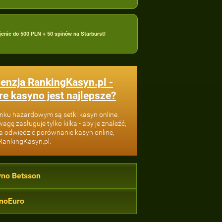
jenie do 500 PLN + 50 spinów na Starburst!
enzja RankingKasyn.pl -
re kasyno jest najlepsze?
nku hazardowym są setki kasyn online.
agę zasługuje tylko kilka - aby je znaleźć,
a odwiedzić porównanie kasyn online,
 RankingKasyn.pl.
no Betsson
noEuro