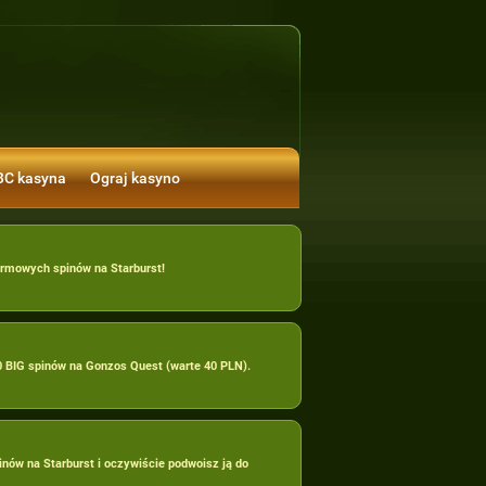
BC kasyna
Ograj kasyno
armowych spinów na Starburst!
10 BIG spinów na Gonzos Quest (warte 40 PLN).
inów na Starburst i oczywiście podwoisz ją do