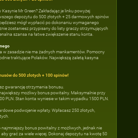
w Kasynie Mr Green? Zakładając je linku powyżej
erwszego depozytu do 500 złotych + 25 darmowych spinów
ą będziesz mógł wypłacić po dokonaniu wymaganego
znie zostaniesz przypisany do listy graczy otrzymujących
enalna szansa na łatwe zwiększenie stanu konta.
lnego
tóra w zasadzie nie ma żadnych mankamentów. Pomocny
odnie traktujące Polaków. Największą zaletą kasyna
onusów do 500 złotych + 100 spinów!
sz gwarancję otrzymania bonusu.
 największy możliwy bonus powitalny. Maksymalnie przy
0 PLN. Stan konta wyniesie w takim wypadku 1500 PLN.
rdowe podwojenie wpłaty. Wpłacasz 250 złotych,
tych.
o najmniejszy bonus powitalny z możliwych, jednak nie
 aby grać za wiele więcej. Dokonaj depozytu na kwotę 50