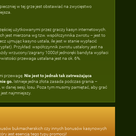
ieczniej w tej grze jest obstawiać na zwycięstwo
ejsza.
częściej użytkowanymi przez graczy kasyn internetowych.
 jest mierzona wg tzw. współczynnika zwrotu – jest to
ecz ujmując kasyno ustala, ile jest w stanie wypłacić
płat). Przykład: współczynnik zwrotu ustalony jest na
każdy wrzucony/zagrany 1000zł jednoręki bandyta wypłaci
wistości przewaga ustalana jest na ok. 6%.
mi przewagę.
Nie jest to jednak tak zatrważająca
nie go.
Istnieje jedna złota zasada podczas grania –
ć, w danej sesji, losu. Poza tym musimy pamiętać, aby grać
jest najmniejszy.
onusów bukmacherskich czy innych bonusów kasynowych
który jest esencją tego typu promocji!