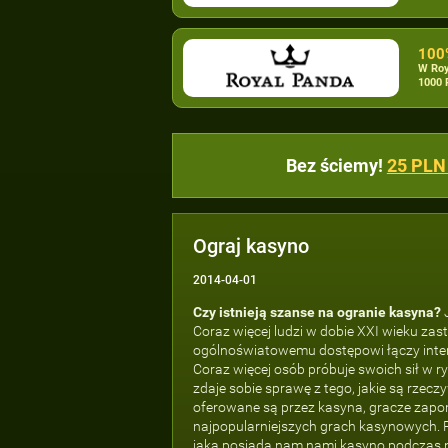
100
W Roy
1000 
Bez ściemy!
25 PLN
Ograj kasyno
2014-04-01
Czy istnieją szanse na ogranie kasyna?
J
Coraz więcej ludzi w dobie XXI wieku zast
ogólnoświatowemu dostępowi łączy inte
Coraz więcej osób próbuje swoich sił w r
zdaje sobie sprawę z tego, jakie są rzecz
oferowane są przez kasyna, gracze zapo
najpopularniejszych grach kasynowych. 
jaką posiada nam nami kasyno podczas na