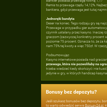
Bankier posiada przewagę równą 1,17
Remis to przewaga rzędu 14,12%. Najbezp
bankiera, gdyż przewaga jest tutaj najmni
Jednoręki bandyta
Deser na koniec. Tego rodzaju gry są naj
Przewaga w przypadku gier automatowych
czynnik ustalany przez kasyno. Inaczej rz
graczom (zazwyczaj konkretny procent wy
poziomie 75 procent. Oznacza to, że za 
nam 75% tej kwoty a więc 750zł. W rzeczy
Podsumowując
Kasyno internetowe posiada nad gracza
przewaga, która nie pozwoliłaby na ogra
trzeba wiedzieć kiedy skończyć i nie kusi
jedynie w gry, w których handicap kasyna 
Bonusy bez depozytu?
Jeśli szukasz bonusów bez depozytu, b
to warto odwiedzić serwis
Bonusy24.pl
, 